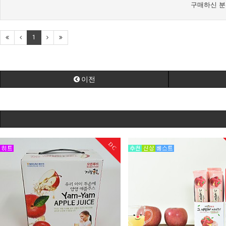
구매하신 분
1
이전
DC