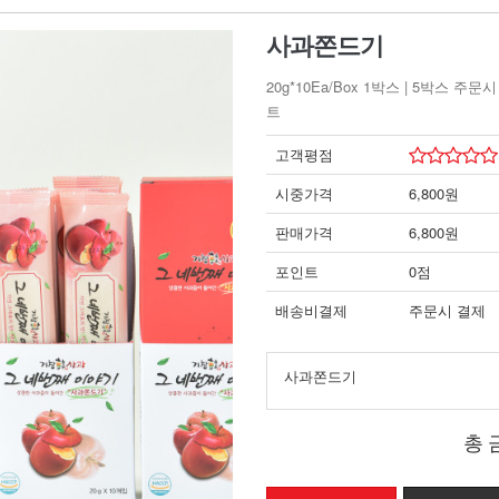
사과쫀드기
20g*10Ea/Box 1박스 | 5박스 주문
트
고객평점
시중가격
6,800원
판매가격
6,800원
포인트
0점
배송비결제
주문시 결제
사과쫀드기
총 